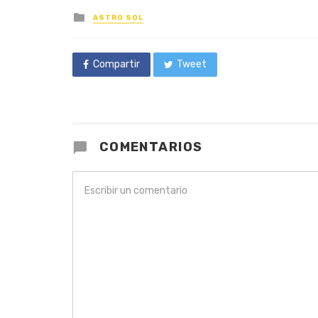
Posted
ASTRO SOL
in
Compartir
Tweet
COMENTARIOS