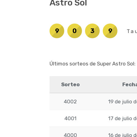
Astro Sol
9
0
3
9
Ta
Últimos sorteos de Super Astro Sol:
Sorteo
Fech
4002
19 de julio 
4001
17 de julio 
4000
16 de julio 