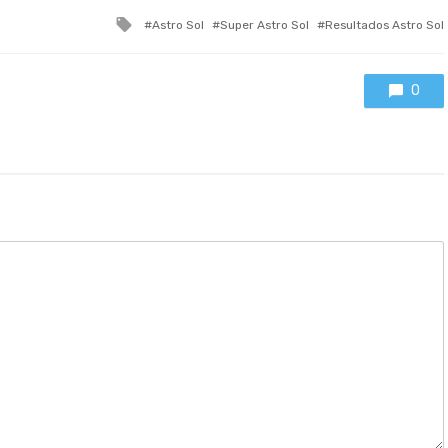
Tagged
Astro Sol
Super Astro Sol
Resultados Astro Sol
with
0