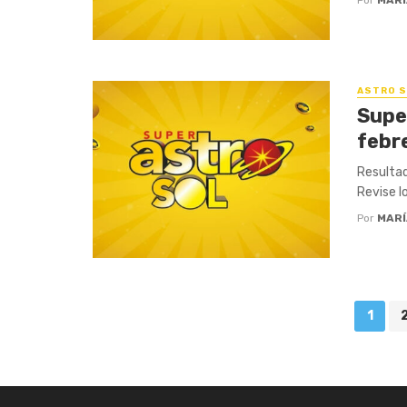
ASTRO S
Supe
febr
Resultad
Revise l
Por
MARÍ
Posts
1
navigation