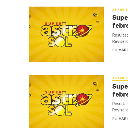
ASTRO S
Supe
febr
Resultad
Revise l
Por
MARÍ
ASTRO S
Supe
febr
Resultad
Revise l
Por
MARÍ