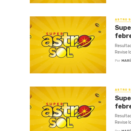
ASTRO S
Supe
febr
Resultad
Revise l
Por
MARÍ
ASTRO S
Supe
febr
Resultad
Revise l
Por
MARÍ