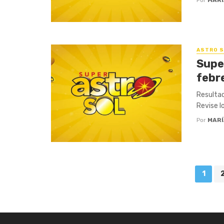
ASTRO S
Supe
febr
Resultad
Revise l
Por
MARÍ
Posts
1
navigation