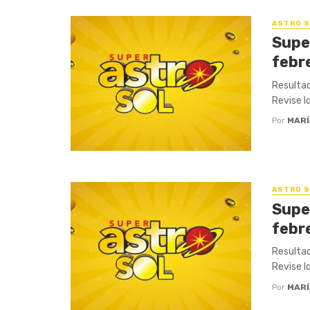
ASTRO S
Supe
febr
Resultad
Revise l
Por
MARÍ
ASTRO S
Supe
febr
Resultad
Revise l
Por
MARÍ