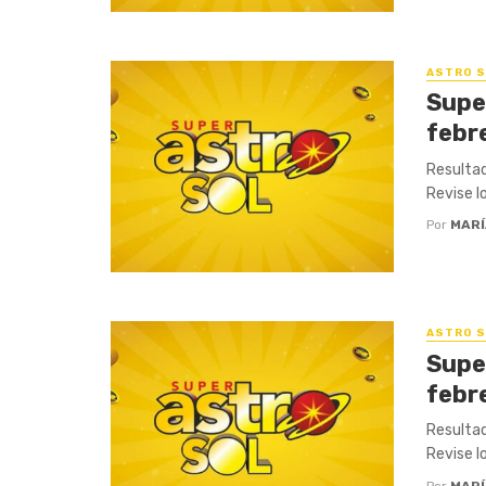
ASTRO S
Supe
febr
Resultad
Revise l
Por
MARÍ
ASTRO S
Supe
febr
Resultad
Revise l
Por
MARÍ