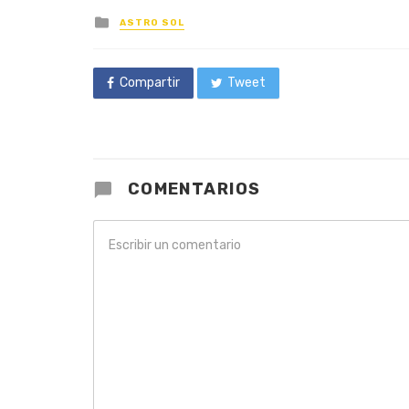
Posted
ASTRO SOL
in
Compartir
Tweet
COMENTARIOS