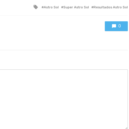
Tagged
Astro Sol
Super Astro Sol
Resultados Astro Sol
with
0