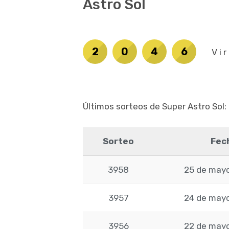
Astro Sol
2
0
4
6
Vi
Últimos sorteos de Super Astro Sol:
Sorteo
Fec
3958
25 de mayo
3957
24 de mayo
3956
22 de mayo