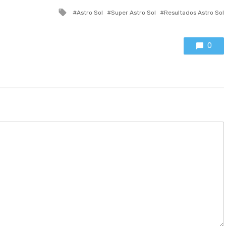
Tagged
Astro Sol
Super Astro Sol
Resultados Astro Sol
with
0