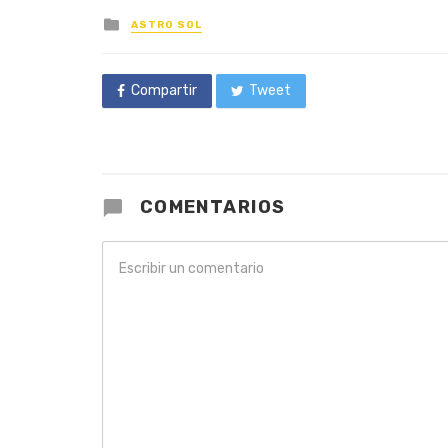
Posted
ASTRO SOL
in
Compartir
Tweet
COMENTARIOS