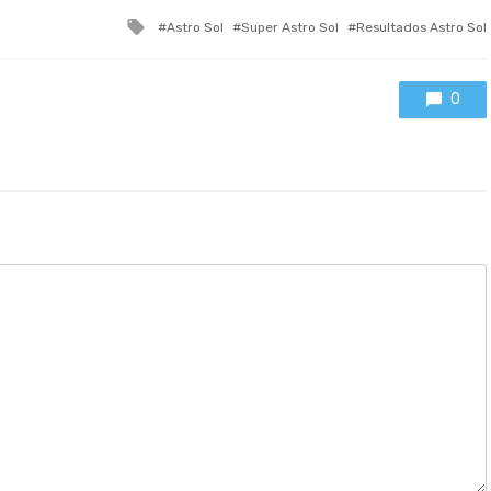
Tagged
Astro Sol
Super Astro Sol
Resultados Astro Sol
with
0