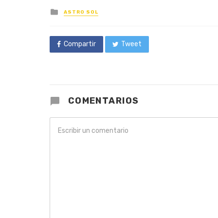
Posted
ASTRO SOL
in
Compartir
Tweet
COMENTARIOS