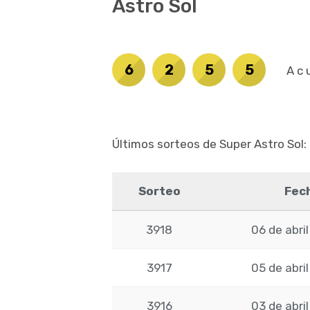
Astro Sol
6
2
5
5
Ac
Últimos sorteos de Super Astro Sol:
Sorteo
Fec
3918
06 de abri
3917
05 de abri
3916
03 de abri