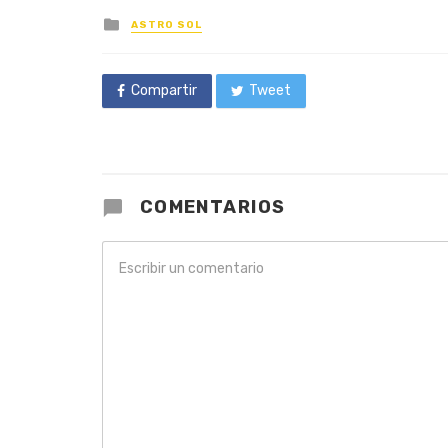
Posted
ASTRO SOL
in
Compartir
Tweet
COMENTARIOS