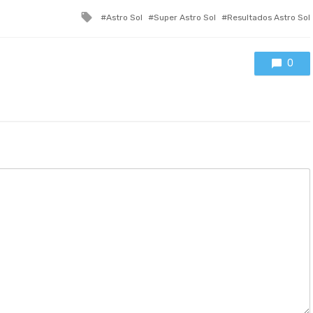
Tagged
Astro Sol
Super Astro Sol
Resultados Astro Sol
with
0