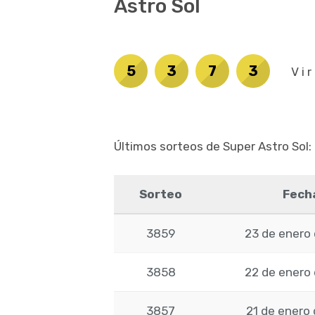
Astro Sol
5
3
7
3
Vi
Últimos sorteos de Super Astro Sol:
Sorteo
Fech
3859
23 de enero
3858
22 de enero
3857
21 de enero