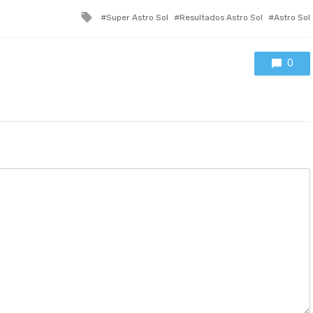
Tagged
Super Astro Sol
Resultados Astro Sol
Astro Sol
with
0