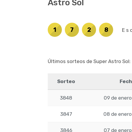
Astro Sol
1
7
2
8
Es
Últimos sorteos de Super Astro Sol:
Sorteo
Fech
3848
09 de enero
3847
08 de enero
3846
07 de enero