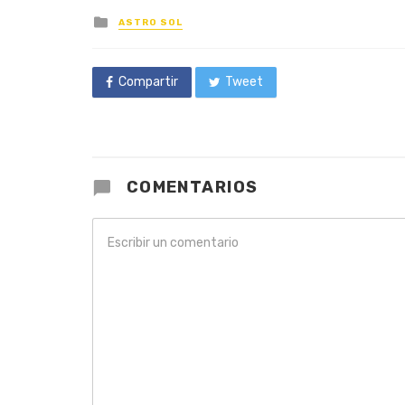
Posted
ASTRO SOL
in
Compartir
Tweet
COMENTARIOS