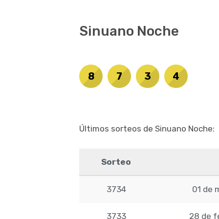
Sinuano Noche
8
7
3
4
Últimos sorteos de Sinuano Noche:
Sorteo
3734
01 de 
3733
28 de f