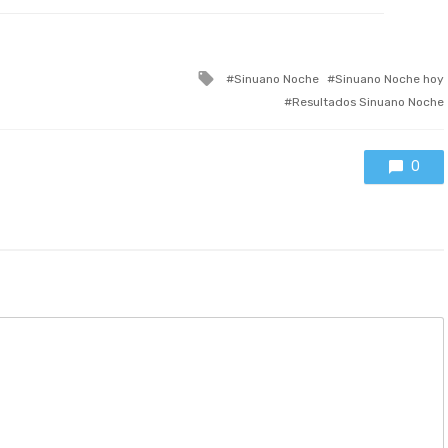
Tagged
Sinuano Noche
Sinuano Noche hoy
with
Resultados Sinuano Noche
0