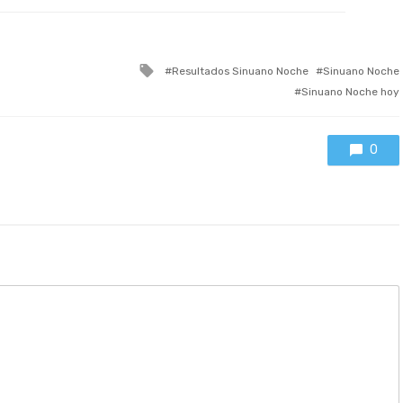
Tagged
Resultados Sinuano Noche
Sinuano Noche
with
Sinuano Noche hoy
0