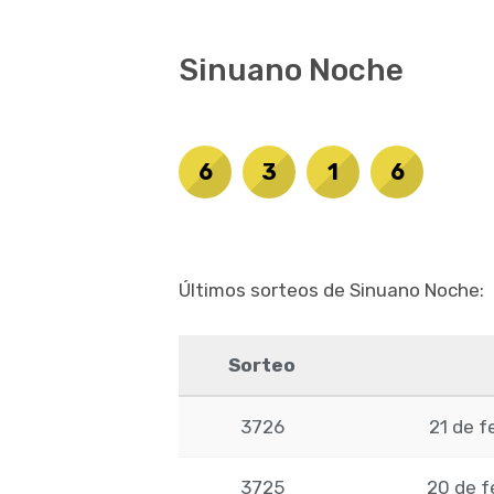
Sinuano Noche
6
3
1
6
Últimos sorteos de Sinuano Noche:
Sorteo
3726
21 de f
3725
20 de f