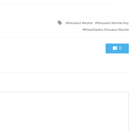
Tagged
Sinuano Noche
Sinuano Noche hoy
with
Resultados Sinuano Noche
0