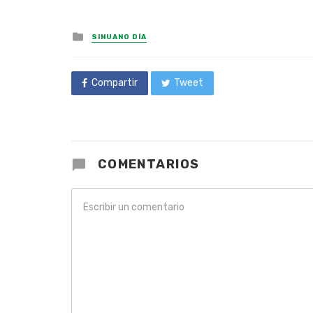
Posted
SINUANO DÍA
in
Compartir
Tweet
COMENTARIOS