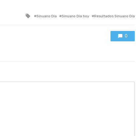
Tagged
Sinuano Día
Sinuano Día hoy
Resultados Sinuano Día
with
0