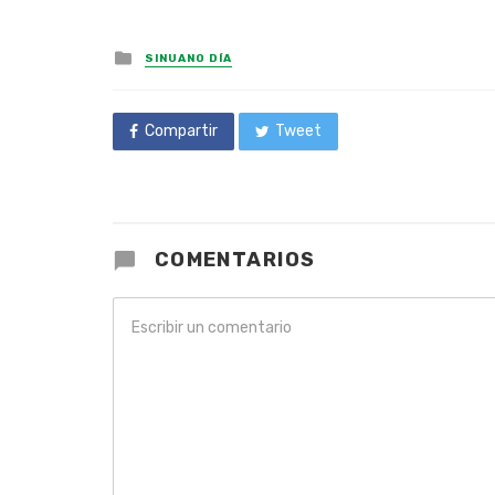
Posted
SINUANO DÍA
in
Compartir
Tweet
COMENTARIOS