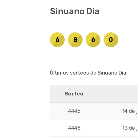
Sinuano Día
6
8
6
0
Últimos sorteos de Sinuano Día:
Sorteo
4446
14 de 
4445
13 de 