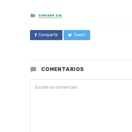
Posted
SINUANO DÍA
in
Compartir
Tweet
COMENTARIOS