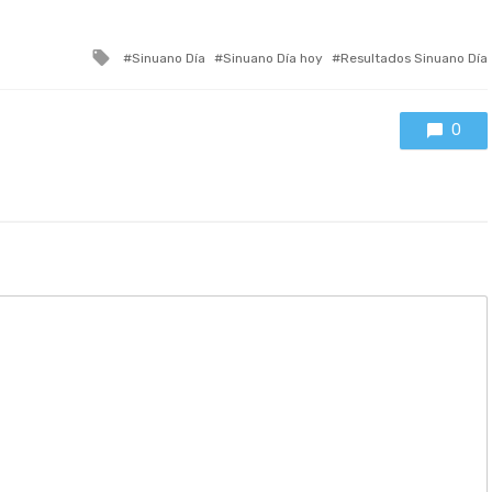
Tagged
Sinuano Día
Sinuano Día hoy
Resultados Sinuano Día
with
0