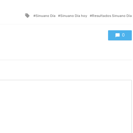
Tagged
Sinuano Día
Sinuano Día hoy
Resultados Sinuano Día
with
0