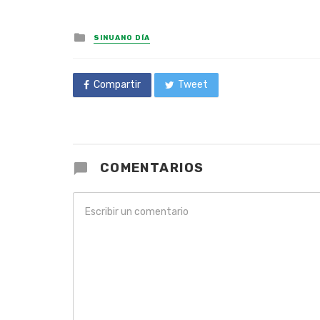
Posted
SINUANO DÍA
in
Compartir
Tweet
COMENTARIOS