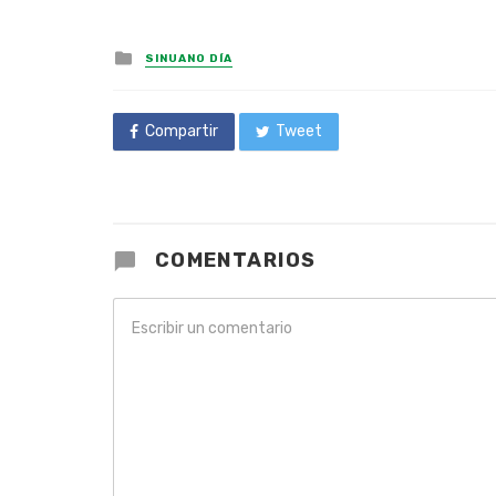
Posted
SINUANO DÍA
in
Compartir
Tweet
COMENTARIOS