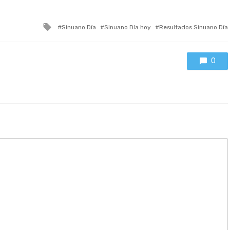
Tagged
Sinuano Día
Sinuano Día hoy
Resultados Sinuano Día
with
0