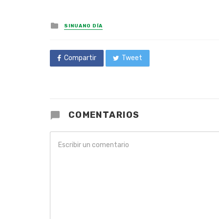
Posted
SINUANO DÍA
in
Compartir
Tweet
COMENTARIOS