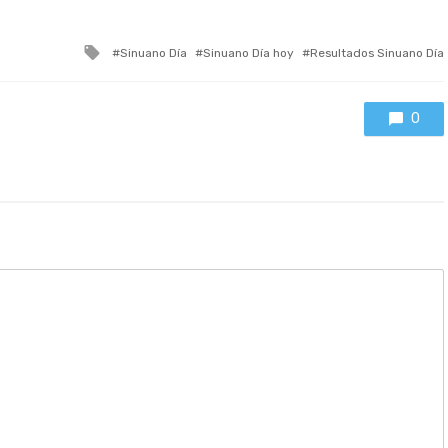
Tagged
Sinuano Día
Sinuano Día hoy
Resultados Sinuano Día
with
0