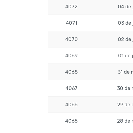
4072
04 de 
4071
03 de 
4070
02 de 
4069
01 de 
4068
31 de 
4067
30 de 
4066
29 de 
4065
28 de 