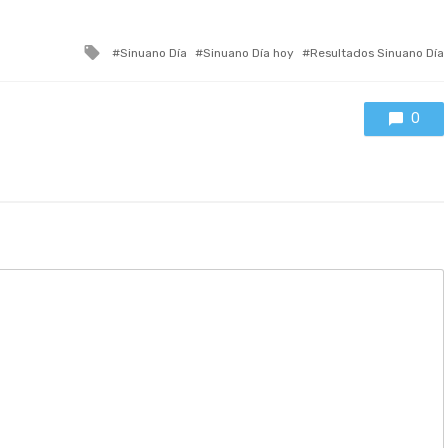
Tagged
Sinuano Día
Sinuano Día hoy
Resultados Sinuano Día
with
0