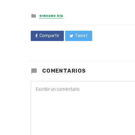
Posted
SINUANO DÍA
in
Compartir
Tweet
COMENTARIOS