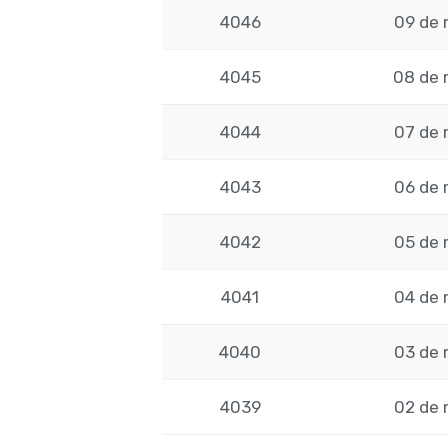
4046
09 de 
4045
08 de 
4044
07 de 
4043
06 de 
4042
05 de 
4041
04 de 
4040
03 de 
4039
02 de 