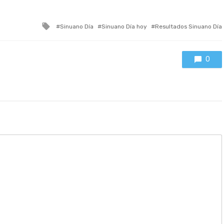
Tagged
Sinuano Día
Sinuano Día hoy
Resultados Sinuano Día
with
0