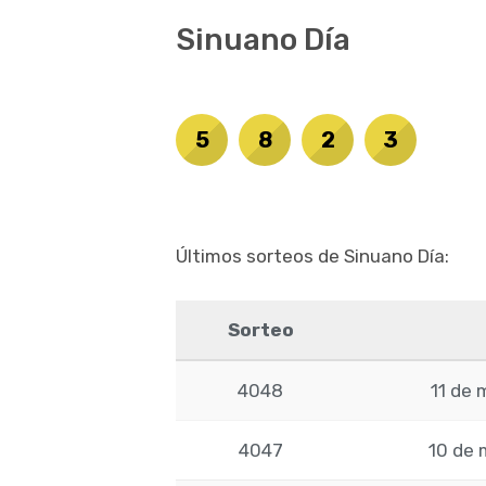
Sinuano Día
5
8
2
3
Últimos sorteos de Sinuano Día:
Sorteo
4048
11 de 
4047
10 de 