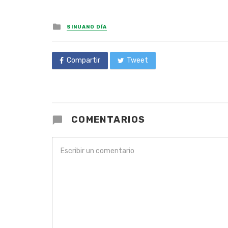
Posted
SINUANO DÍA
in
Compartir
Tweet
COMENTARIOS