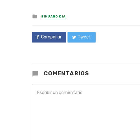
Posted
SINUANO DÍA
in
Compartir
Tweet
COMENTARIOS