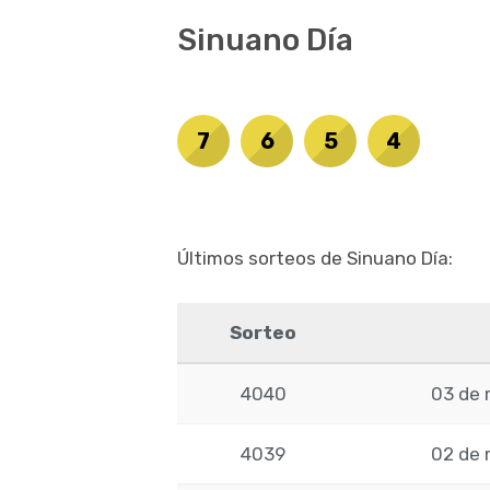
Sinuano Día
7
6
5
4
Últimos sorteos de Sinuano Día:
Sorteo
4040
03 de 
4039
02 de 