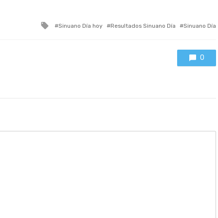
Tagged
Sinuano Día hoy
Resultados Sinuano Día
Sinuano Día
with
0