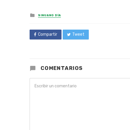
Posted
SINUANO DÍA
in
Compartir
Tweet
COMENTARIOS