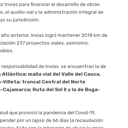
r Invías para financiar el desarrollo de obras
el auxilio vial y la administración integral de
o su jurisdicción.
l año anterior, Invias logró mantener 2018 km de
población 237 proyectos viales, asimismo,
obles.
a responsabilidad de Invías, se encuentran la de
tlántica; malla vial del Valle del Cauca,
-Villeta; troncal Central del Norte
-Cajamarca; Ruta del Sol II y la de Buga-
 salud que provocó la pandemia del Covid-19,
spender por un lapso de 66 días la recaudación
culos. Esto con la intención de aliviar la crisis