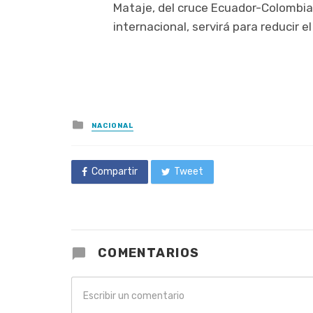
Mataje, del cruce Ecuador-Colombia
internacional, servirá para reducir e
Posted
NACIONAL
in
Compartir
Tweet
COMENTARIOS