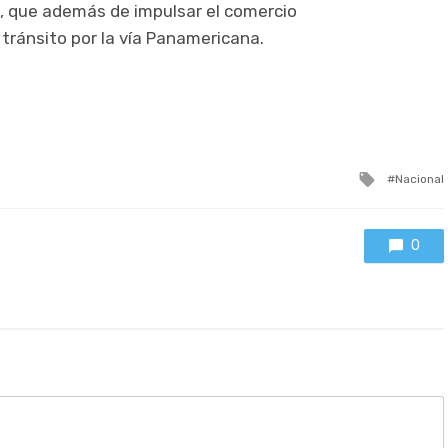
, que además de impulsar el comercio
l tránsito por la vía Panamericana.
Tagged
Nacional
with
0