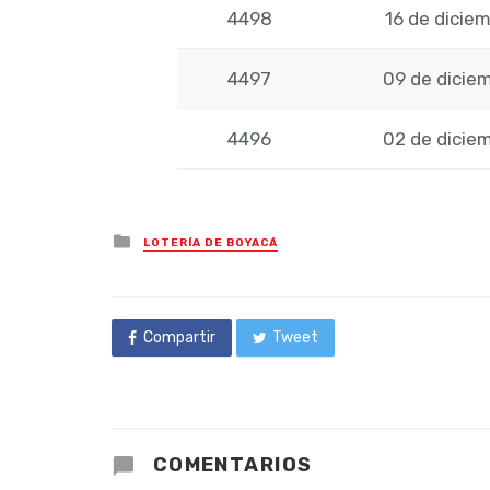
4498
16 de dicie
4497
09 de dicie
4496
02 de dicie
Posted
LOTERÍA DE BOYACÁ
in
Compartir
Tweet
COMENTARIOS