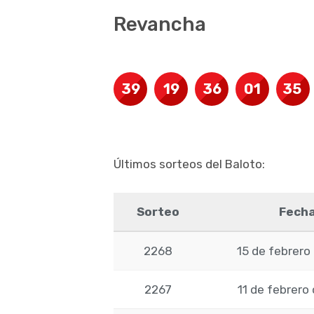
Revancha
39
19
36
01
35
Últimos sorteos del Baloto:
Sorteo
Fech
2268
15 de febrero
2267
11 de febrero