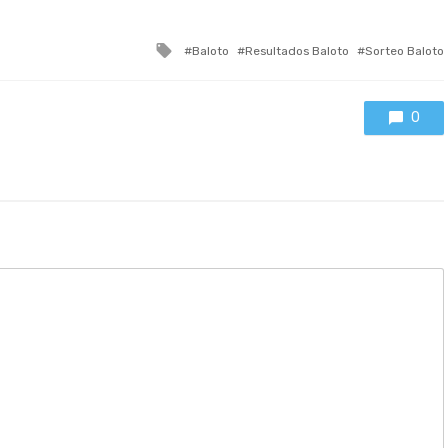
Tagged
Baloto
Resultados Baloto
Sorteo Baloto
with
0