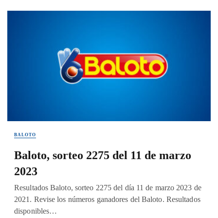
BALOTO
Baloto, sorteo 2275 del 11 de marzo
2023
Resultados Baloto, sorteo 2275 del día 11 de marzo 2023 de
2021. Revise los números ganadores del Baloto. Resultados
disponibles…