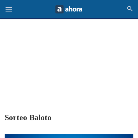
Sorteo Baloto