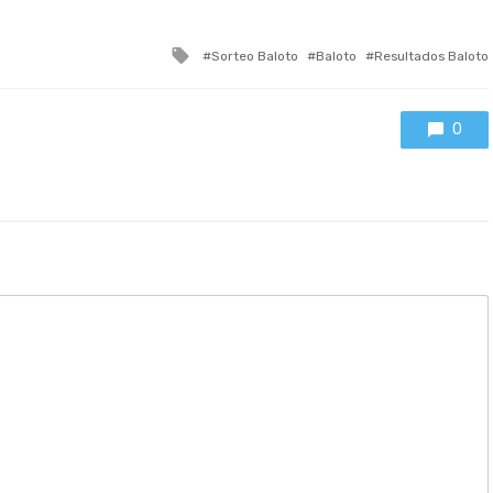
Tagged
Sorteo Baloto
Baloto
Resultados Baloto
with
0