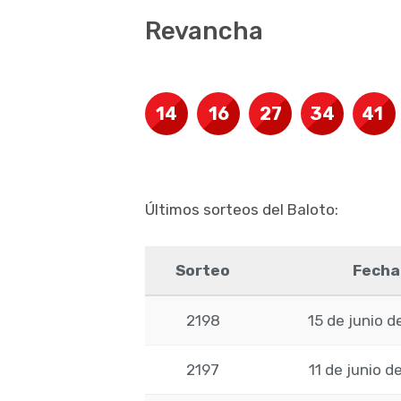
Revancha
14
16
27
34
41
Últimos sorteos del Baloto:
Sorteo
Fecha
2198
15 de junio 
2197
11 de junio d