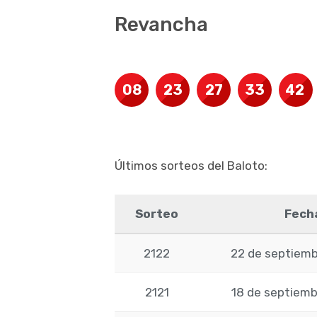
Revancha
08
23
27
33
42
Últimos sorteos del Baloto:
Sorteo
Fech
2122
22 de septiemb
2121
18 de septiemb