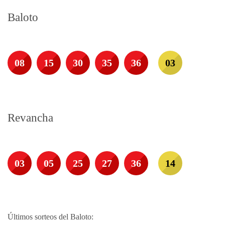
Baloto
08
15
30
35
36
03
Revancha
03
05
25
27
36
14
Últimos sorteos del Baloto: