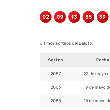
02
09
13
35
39
Últimos sorteos del Baloto:
Sorteo
Fecha
2087
22 de mayo d
2086
19 de mayo d
2085
15 de mayo d