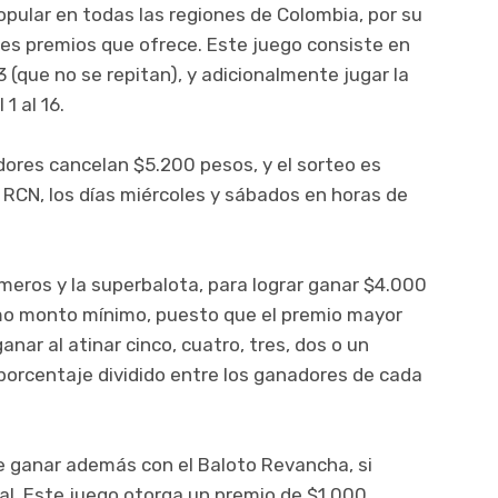
opular en todas las regiones de Colombia, por su
ndes premios que ofrece. Este juego consiste en
3 (que no se repitan), y adicionalmente jugar la
1 al 16.
adores cancelan $5.200 pesos, y el sorteo es
l RCN, los días miércoles y sábados en horas de
úmeros y la superbalota, para lograr ganar $4.000
mo monto mínimo, puesto que el premio mayor
nar al atinar cinco, cuatro, tres, dos o un
porcentaje dividido entre los ganadores de cada
de ganar además con el Baloto Revancha, si
al. Este juego otorga un premio de $1.000