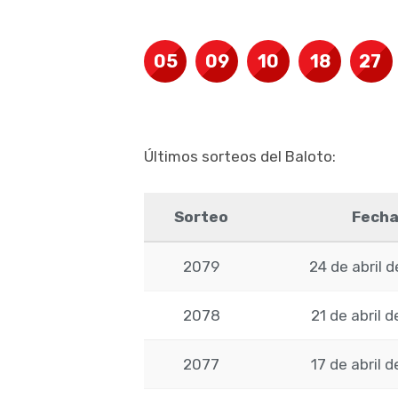
05
09
10
18
27
Últimos sorteos del Baloto:
Sorteo
Fech
2079
24 de abril 
2078
21 de abril 
2077
17 de abril 