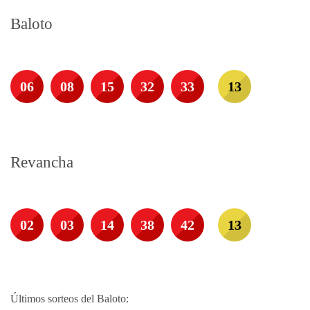
Baloto
06
08
15
32
33
13
Revancha
02
03
14
38
42
13
Últimos sorteos del Baloto: