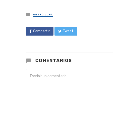
Posted
ASTRO LUNA
in
Compartir
Tweet
COMENTARIOS