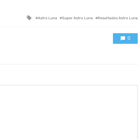
Tagged
Astro Luna
Super Astro Luna
Resultados Astro Luna
with
0