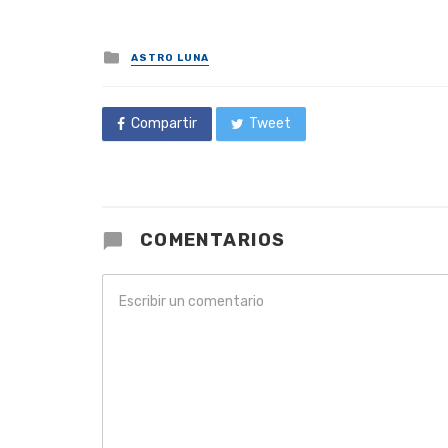
Posted
ASTRO LUNA
in
Compartir
Tweet
COMENTARIOS