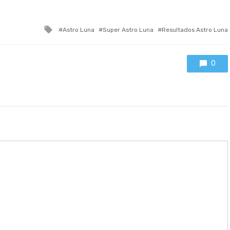
Tagged
Astro Luna
Super Astro Luna
Resultados Astro Luna
with
0