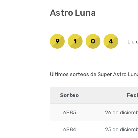
Astro Luna
9
1
0
4
Le
Últimos sorteos de Super Astro Lun
Sorteo
Fec
6885
26 de diciem
6884
25 de diciem