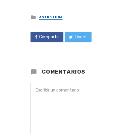
Posted
ASTRO LUNA
in
Compartir
Tweet
COMENTARIOS