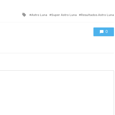
Tagged
Astro Luna
Super Astro Luna
Resultados Astro Luna
with
0