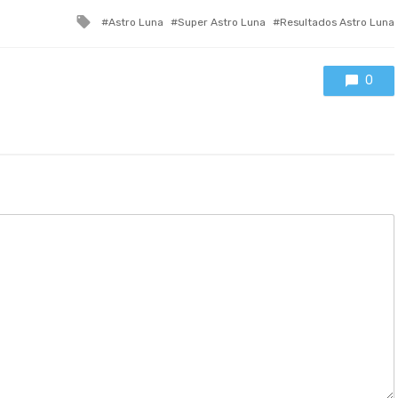
Tagged
Astro Luna
Super Astro Luna
Resultados Astro Luna
with
0