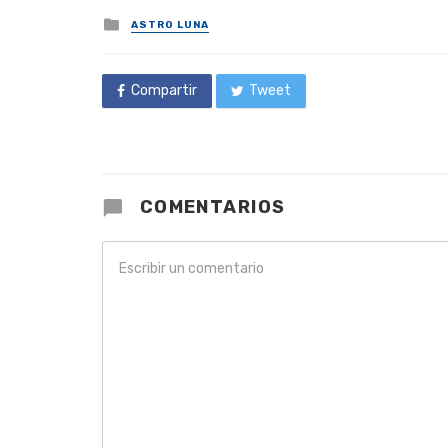
Posted
ASTRO LUNA
in
Compartir
Tweet
COMENTARIOS