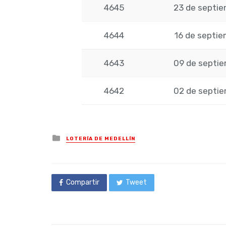
4645
23 de septi
4644
16 de septi
4643
09 de septi
4642
02 de septi
Posted
LOTERÍA DE MEDELLÍN
in
Compartir
Tweet