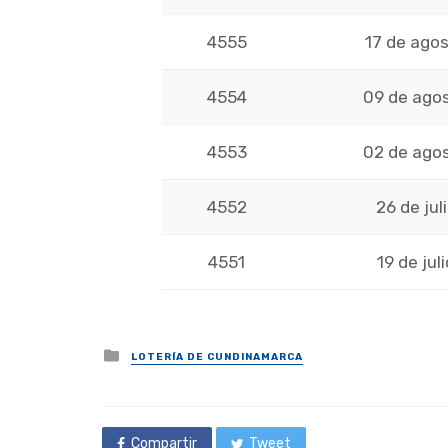
4555
17 de ago
4554
09 de ago
4553
02 de ago
4552
26 de jul
4551
19 de jul
Posted
LOTERÍA DE CUNDINAMARCA
in
Compartir
Tweet